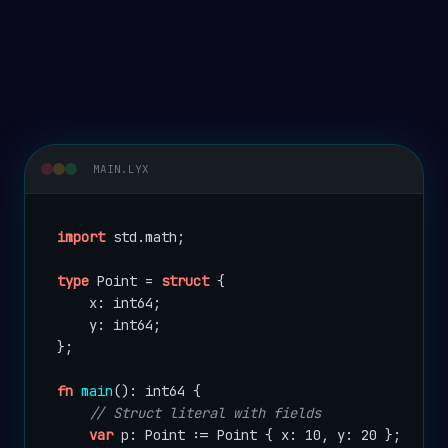
MAIN.LYX
import
 std.math;

type
 Point = 
struct
 {

    x: int64;

    y: int64;

};

fn
main
(): int64 {

// Struct literal with fields
var
 p: Point := Point { x: 10, y: 20 };
