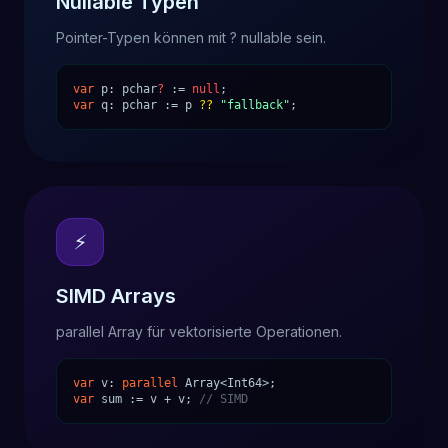
Nullable Typen
Pointer-Typen können mit ? nullable sein.
var
p: pchar
?
:=
null
;
var
q: pchar := p
??
"fallback"
;
⚡
SIMD Arrays
parallel Array
für vektorisierte Operationen.
var
v:
parallel
Array<Int64>;
var
sum := v + v;
// SIMD