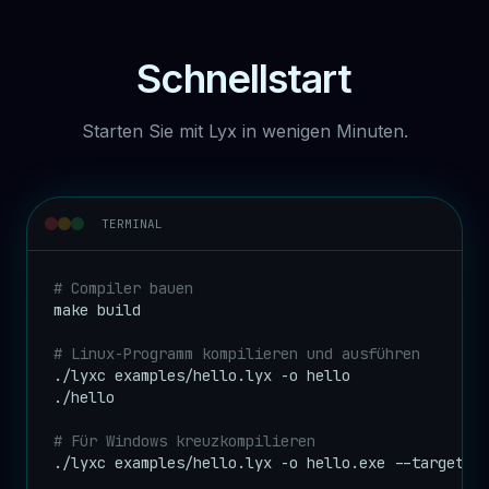
Schnellstart
Starten Sie mit Lyx in wenigen Minuten.
TERMINAL
# Compiler bauen
make build

# Linux-Programm kompilieren und ausführen
./lyxc examples/hello.lyx -o hello

./hello

# Für Windows kreuzkompilieren
./lyxc examples/hello.lyx -o hello.exe --target=wi