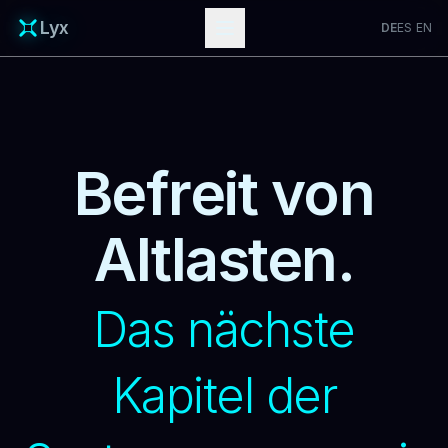
Lyx
DE
ES
EN
Befreit von
Altlasten.
Das nächste
Kapitel der