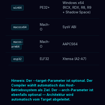
Windows x64
PE32+
(RCX, RDX, R8, R9
k
win64
+ Shadow Space)
Mach-
SysV ABI
B
macosx64
O
Mach-
macos-
AAPCS64
B
O
arm64
ELF32
Xtensa (A2-A7)
G
esp32
Hinweis: Der --target-Parameter ist optional. Der
Compiler wählt automatisch das Host-
Betriebssystem als Ziel. Der --arch-Parameter ist
ebenfalls optional — Architektur wird
automatisch vom Target abgeleitet.