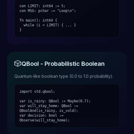
con LIMIT: int64 := 5;
con MSG: pchar := "Loop\n";
fn main(): int64 {
while (i < LIMIT) { ... }
}
🎲
QBool - Probabilistic Boolean
Quantum-like boolean type (0.0 to 1.0 probability).
import std.qbool;
var is_rainy: QBool := Maybe(0.7);
var will_stay_home: QBool :=
QBoolAnd(is_rainy, is_cold);
var decision: bool :=
Observe(will_stay_home);