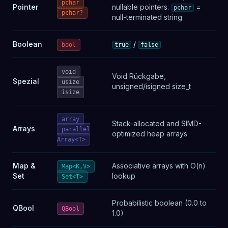
pchar
Pointer
nullable pointers.
=
pchar
pchar?
null-terminated string
Boolean
/
bool
true
false
void
Void Rückgabe,
Spezial
usize
unsigned/isigned size_t
isize
array
Stack-allocated and SIMD-
Arrays
parallel
optimized heap arrays
Array<T>
Map &
Associative arrays with O(n)
Map<K,V>
Set
lookup
Set<T>
Probabilistic boolean (0.0 to
QBool
QBool
1.0)