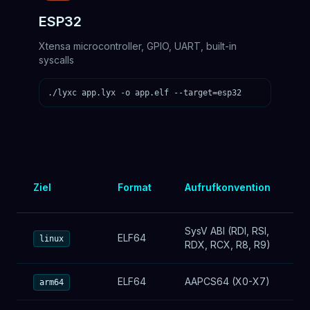
ESP32
Xtensa microcontroller, GPIO, UART, built-in
syscalls
./lyxc app.lyx -o app.elf --target=esp32
Ziel
Format
Aufrufkonvention
S
SysV ABI (RDI, RSI,
ELF64
S
linux
RDX, RCX, R8, R9)
ELF64
AAPCS64 (X0-X7)
S
arm64