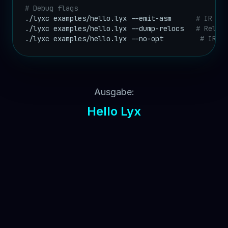
# Debug flags
./lyxc examples/hello.lyx --emit-asm      
# IR al
./lyxc examples/hello.lyx --dump-relocs   
# Relok
./lyxc examples/hello.lyx --no-opt         
# IR-O
Ausgabe:
Hello Lyx