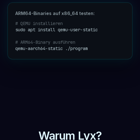
ARM64-Binaries auf x86_64 testen:
# QEMU installieren
sudo apt install qemu-user-static

# ARM64-Binary ausführen
qemu-aarch64-static ./program
Warum Lyx?