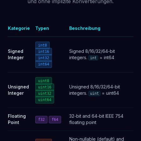
und ohne implizite Konvertierungen.
Kategorie
Typen
Beschreibung
int8
Signed
Signed 8/16/32/64-bit
int16
Integer
integers.
= int64
int32
int
int64
uint8
Unsigned
Unsigned 8/16/32/64-bit
uint16
Integer
integers.
= uint64
uint32
uint
uint64
Floating
32-bit and 64-bit IEEE 754
f32
f64
Point
floating point
Non-nullable (default) and