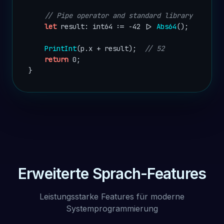
// Pipe operator and standard library
let
 result: int64 := -42 |> 
Abs64
();

PrintInt
(p.x + result);  
// 52
return
 0;

}
Erweiterte Sprach-Features
Leistungsstarke Features für moderne
Systemprogrammierung