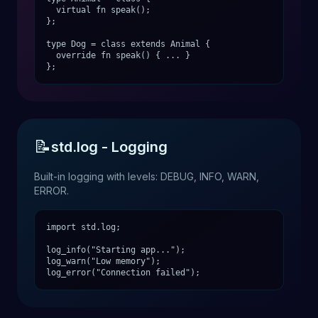
virtual fn speak();
};
type Dog = class extends Animal {
override fn speak() { ... }
};
📝
std.log - Logging
Built-in logging with levels: DEBUG, INFO, WARN,
ERROR.
import std.log;
log_info("Starting app...");
log_warn("Low memory");
log_error("Connection failed");