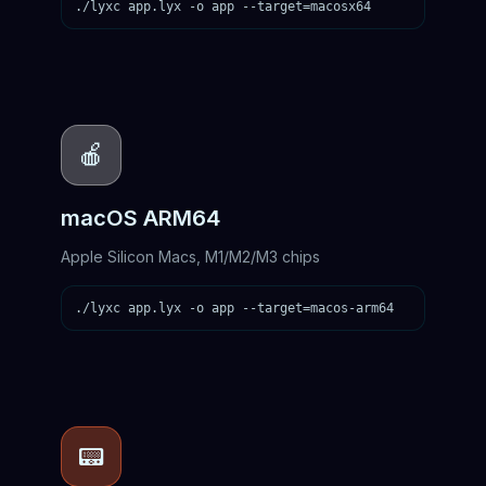
./lyxc app.lyx -o app --target=macosx64
🍎
macOS ARM64
Apple Silicon Macs, M1/M2/M3 chips
./lyxc app.lyx -o app --target=macos-arm64
📟