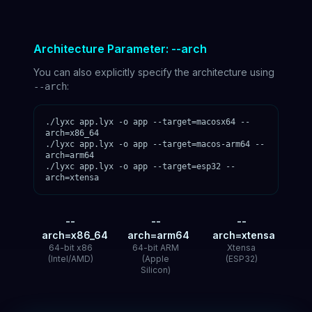
Architecture Parameter: --arch
You can also explicitly specify the architecture using
:
--arch
./lyxc app.lyx -o app --target=macosx64 --
arch=x86_64
./lyxc app.lyx -o app --target=macos-arm64 --
arch=arm64
./lyxc app.lyx -o app --target=esp32 --
arch=xtensa
--
--
--
arch=x86_64
arch=arm64
arch=xtensa
64-bit x86
64-bit ARM
Xtensa
(Intel/AMD)
(Apple
(ESP32)
Silicon)