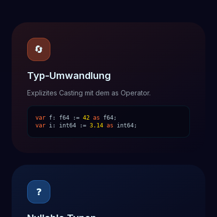
🔄
Typ-Umwandlung
Explizites Casting mit dem as Operator.
var
f: f64 :=
42
as
f64;
var
i: int64 :=
3.14
as
int64;
❓