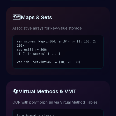
🗺️
Maps & Sets
Associative arrays for key-value storage.
var scores: Map<int64, int64> := {1: 100, 2:
200};
scores[3] := 300;
if (1 in scores) { ... }
var ids: Set<int64> := {10, 20, 30};
🔄
Virtual Methods & VMT
OOP with polymorphism via Virtual Method Tables.
type Animal = class {