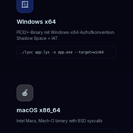
🪟
Windows x64
PE32+-Binary mit Windows-x64-Aufrufkonvention.
Shadow Space + IAT.
./lyxc app.lyx -o app.exe --target=win64
🍎
macOS x86_64
Intel Macs, Mach-O binary with BSD syscalls