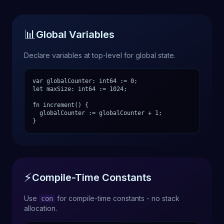
📊
Global Variables
Declare variables at top-level for global state.
var globalCounter: int64 := 0;
let maxSize: int64 := 1024;
fn increment() {
globalCounter := globalCounter + 1;
}
⚡
Compile-Time Constants
Use
for compile-time constants - no stack
con
allocation.